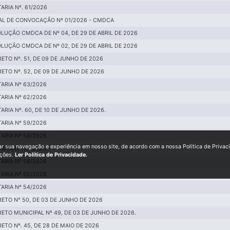
ARIA Nº. 61/2026
AL DE CONVOCAÇÃO Nº 01/2026 - CMDCA
LUÇÃO CMDCA DE Nº 04, DE 29 DE ABRIL DE 2026
LUÇÃO CMDCA DE Nº 02, DE 29 DE ABRIL DE 2026
ETO Nº. 51, DE 09 DE JUNHO DE 2026
ETO Nº. 52, DE 09 DE JUNHO DE 2026
ARIA Nº 63/2026
ARIA Nº 62/2026
ARIA Nº. 60, DE 10 DE JUNHO DE 2026.
ARIA Nº 59/2026
ARIA Nº 58/2026
ar sua navegação e experiência em nosso site, de acordo com a nossa Política de Privac
ARIA Nº 57/2026
ições.
Ler Política de Privacidade.
ARIA Nº 56/2026
ARIA Nº 55/2026
ARIA Nº 54/2026
ETO N° 50, DE 03 DE JUNHO DE 2026
ETO MUNICIPAL Nº 49, DE 03 DE JUNHO DE 2026.
ETO Nº. 45, DE 28 DE MAIO DE 2026