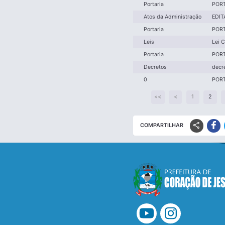
Portaria
PORT
Atos da Administração
EDIT
Portaria
PORT
Leis
Lei 
Portaria
PORT
Decretos
decr
0
PORT
<<
<
1
2
share
COMPARTILHAR