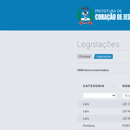
Legislações
Principal
Legislações
1866 itens encontrados.
CATEGORIA
NO
Leis
LEI 
Leis
LEI 
Leis
LEI 
Portaria
PORT