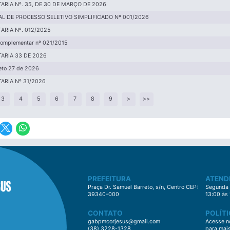
ARIA Nº. 35, DE 30 DE MARÇO DE 2026
AL DE PROCESSO SELETIVO SIMPLIFICADO Nº 001/2026
ARIA Nº. 012/2025
Complementar nº 021/2015
ARIA 33 DE 2026
eto 27 de 2026
ARIA Nº 31/2026
3
4
5
6
7
8
9
>
>>
PREFEITURA
ATEND
Praça Dr. Samuel Barreto, s/n, Centro CEP:
Segunda à
39340-000
13:00 às
CONTATO
POLÍTI
gabpmcorjesus@gmail.com
Acesse no
(38) 3228-1328
para mai