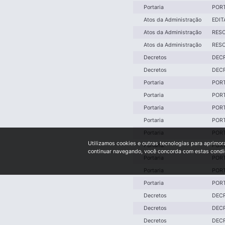
Portaria
PORT
Atos da Administração
EDIT
Atos da Administração
RESO
Atos da Administração
RESO
Decretos
DECR
Decretos
DECR
Portaria
PORT
Portaria
PORT
Portaria
PORT
Portaria
PORT
Portaria
PORT
Utilizamos cookies e outras tecnologias para aprimor
Portaria
PORT
continuar navegando, você concorda com estas cond
Portaria
PORT
Portaria
PORT
Portaria
PORT
Decretos
DECR
Decretos
DECR
Decretos
DECR