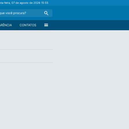
xta-feira, 07 de agosto de 2026
15:55
Search
menu
ARÊNCIA
CONTATOS