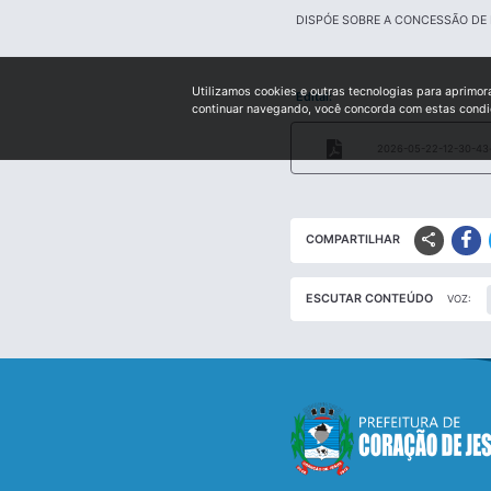
DISPÓE SOBRE A CONCESSÃO DE 
Utilizamos cookies e outras tecnologias para aprimor
Edital:
continuar navegando, você concorda com estas cond
2026-05-22-12-30-43-
share
COMPARTILHAR
ESCUTAR CONTEÚDO
VOZ: