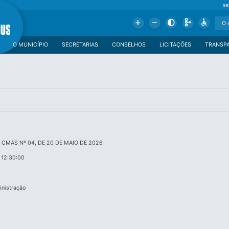
se
Add
Remove
Contrast
Schema
Accessible
O MUNICÍPIO
SECRETARIAS
CONSELHOS
LICITAÇÕES
TRANSP
CMAS Nº 04, DE 20 DE MAIO DE 2026
 12:30:00
inistração