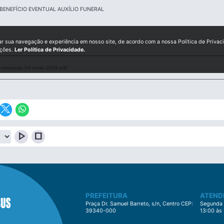
BENEFÍCIO EVENTUAL AUXÍLIO FUNERAL
ar sua navegação e experiência em nosso site, de acordo com a nossa Política de Privac
ições.
Ler Política de Privacidade.
resolucao-04-cmas-2026.pdf
play_arrow
stop
PREFEITURA
ATEND
Praça Dr. Samuel Barreto, s/n, Centro CEP:
Segunda à
39340-000
13:00 às