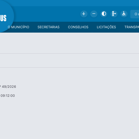
Add
Remove
Contrast
Schema
Accessible
O MUNICÍPIO
SECRETARIAS
CONSELHOS
LICITAÇÕES
TRANSP
º 49/2026
 09:12:00