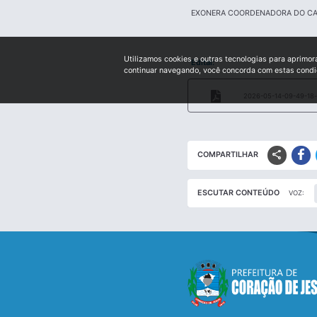
EXONERA COORDENADORA DO C
Utilizamos cookies e outras tecnologias para aprimor
Edital:
continuar navegando, você concorda com estas cond
2026-05-14-09-49-18-
share
COMPARTILHAR
ESCUTAR CONTEÚDO
VOZ: