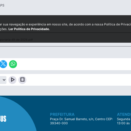
APS
ar sua navegação e experiência em nosso site, de acordo com a nossa Política de Privac
ições.
Ler Política de Privacidade.
portaria-49-de-2026.pdf
play_arrow
stop
PREFEITURA
ATEND
Praça Dr. Samuel Barreto, s/n, Centro CEP:
Segunda à
39340-000
13:00 às