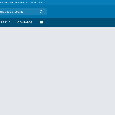
sábado, 08 de agosto de 2026
04:21
Search
menu
ARÊNCIA
CONTATOS