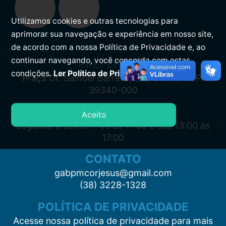
Utilizamos cookies e outras tecnologias para
aprimorar sua navegação e experiência em nosso site,
de acordo com a nossa Política de Privacidade e, ao
continuar navegando, você concorda com estas
PREFEITURA
condições.
Ler Política de Privacidade.
Praça Dr. Samuel Barreto, s/n, Centro CEP:
39340-000
ATENDIMENTO
Aceito
Segunda à Sexta: 7:00 às 11:00 e das 13:00 às
17:00
CONTATO
gabpmcorjesus@gmail.com
(38) 3228-1328
POLÍTICA DE PRIVACIDADE
Acesse nossa política de privacidade para mais