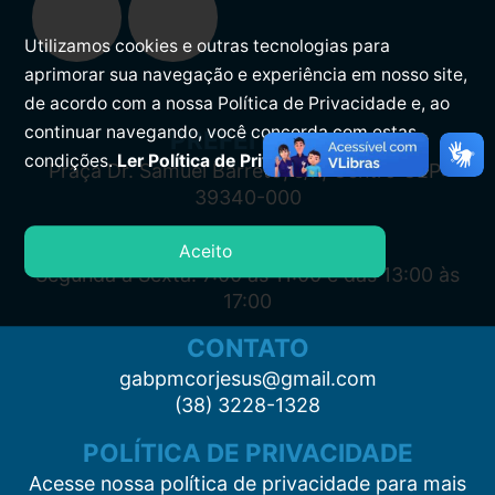
Utilizamos cookies e outras tecnologias para
aprimorar sua navegação e experiência em nosso site,
de acordo com a nossa Política de Privacidade e, ao
continuar navegando, você concorda com estas
PREFEITURA
condições.
Ler Política de Privacidade.
Praça Dr. Samuel Barreto, s/n, Centro CEP:
39340-000
ATENDIMENTO
Aceito
Segunda à Sexta: 7:00 às 11:00 e das 13:00 às
17:00
CONTATO
gabpmcorjesus@gmail.com
(38) 3228-1328
POLÍTICA DE PRIVACIDADE
Acesse nossa política de privacidade para mais