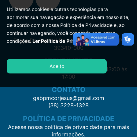
Utilizamos cookies e outras tecnologias para
aprimorar sua navegação e experiência em nosso site,
de acordo com a nossa Política de Privacidade e, ao
PREFEITURA
continuar navegando, você concorda com estas
Praça Dr. Samuel Barreto, s/n, Centro CEP:
condições.
Ler Política de Privacidade.
39340-000
ATENDIMENTO
Aceito
Segunda à Sexta: 7:00 às 11:00 e das 13:00 às
17:00
CONTATO
gabpmcorjesus@gmail.com
(38) 3228-1328
POLÍTICA DE PRIVACIDADE
Acesse nossa política de privacidade para mais
informações.