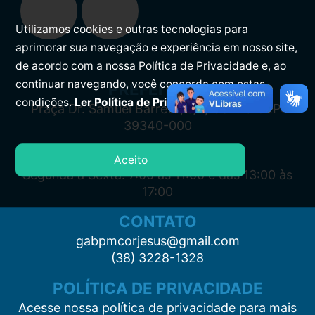
Utilizamos cookies e outras tecnologias para
aprimorar sua navegação e experiência em nosso site,
de acordo com a nossa Política de Privacidade e, ao
continuar navegando, você concorda com estas
PREFEITURA
condições.
Ler Política de Privacidade.
Praça Dr. Samuel Barreto, s/n, Centro CEP:
39340-000
ATENDIMENTO
Aceito
Segunda à Sexta: 7:00 às 11:00 e das 13:00 às
17:00
CONTATO
gabpmcorjesus@gmail.com
(38) 3228-1328
POLÍTICA DE PRIVACIDADE
Acesse nossa política de privacidade para mais