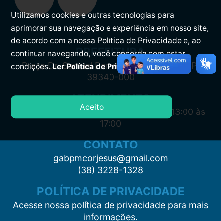
Utilizamos cookies e outras tecnologias para
aprimorar sua navegação e experiência em nosso site,
de acordo com a nossa Política de Privacidade e, ao
PREFEITURA
continuar navegando, você concorda com estas
Praça Dr. Samuel Barreto, s/n, Centro CEP:
condições.
Ler Política de Privacidade.
39340-000
ATENDIMENTO
Aceito
Segunda à Sexta: 7:00 às 11:00 e das 13:00 às
17:00
CONTATO
gabpmcorjesus@gmail.com
(38) 3228-1328
POLÍTICA DE PRIVACIDADE
Acesse nossa política de privacidade para mais
informações.