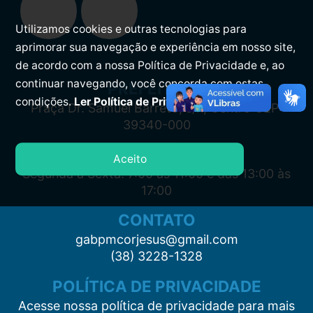
Utilizamos cookies e outras tecnologias para
aprimorar sua navegação e experiência em nosso site,
de acordo com a nossa Política de Privacidade e, ao
continuar navegando, você concorda com estas
PREFEITURA
condições.
Ler Política de Privacidade.
Praça Dr. Samuel Barreto, s/n, Centro CEP:
39340-000
ATENDIMENTO
Aceito
Segunda à Sexta: 7:00 às 11:00 e das 13:00 às
17:00
CONTATO
gabpmcorjesus@gmail.com
(38) 3228-1328
POLÍTICA DE PRIVACIDADE
Acesse nossa política de privacidade para mais