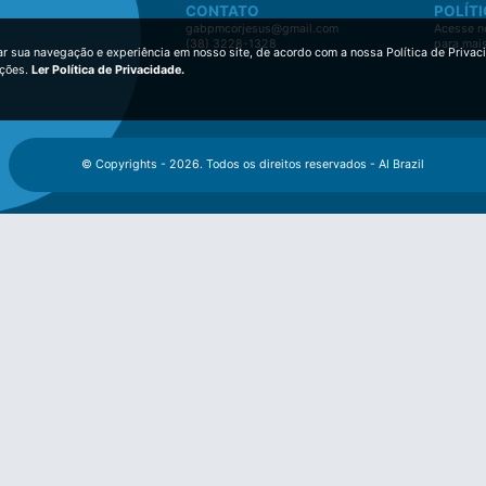
CONTATO
POLÍTI
gabpmcorjesus@gmail.com
Acesse no
(38) 3228-1328
para mai
ar sua navegação e experiência em nosso site, de acordo com a nossa Política de Privac
ições.
Ler Política de Privacidade.
© Copyrights - 2026. Todos os direitos reservados - AI Brazil