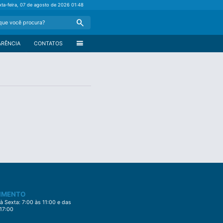
xta-feira, 07 de agosto de 2026
01:48
Search
menu
ARÊNCIA
CONTATOS
IMENTO
 Sexta: 7:00 às 11:00 e das
 17:00