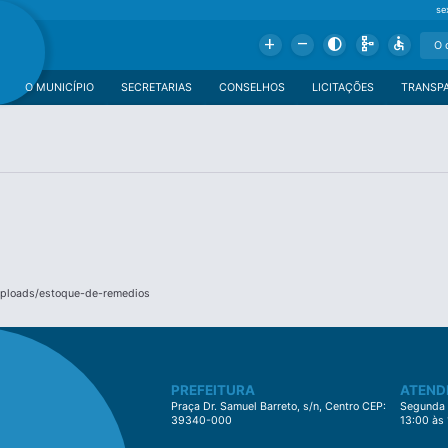
se
Add
Remove
Contrast
Schema
Accessible
O MUNICÍPIO
SECRETARIAS
CONSELHOS
LICITAÇÕES
TRANSP
/uploads/estoque-de-remedios
PREFEITURA
ATEND
Praça Dr. Samuel Barreto, s/n, Centro CEP:
Segunda à
39340-000
13:00 às