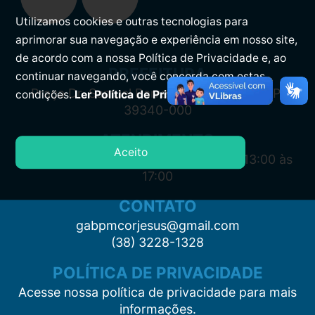
Utilizamos cookies e outras tecnologias para
aprimorar sua navegação e experiência em nosso site,
de acordo com a nossa Política de Privacidade e, ao
PREFEITURA
continuar navegando, você concorda com estas
Praça Dr. Samuel Barreto, s/n, Centro CEP:
condições.
Ler Política de Privacidade.
39340-000
ATENDIMENTO
Aceito
Segunda à Sexta: 7:00 às 11:00 e das 13:00 às
17:00
CONTATO
gabpmcorjesus@gmail.com
(38) 3228-1328
POLÍTICA DE PRIVACIDADE
Acesse nossa política de privacidade para mais
informações.