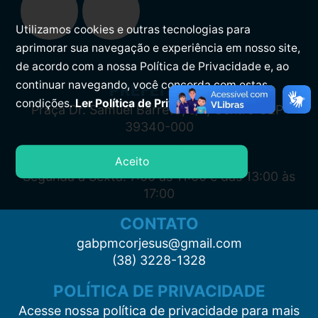
Utilizamos cookies e outras tecnologias para
aprimorar sua navegação e experiência em nosso site,
de acordo com a nossa Política de Privacidade e, ao
continuar navegando, você concorda com estas
PREFEITURA
condições.
Ler Política de Privacidade.
Praça Dr. Samuel Barreto, s/n, Centro CEP:
39340-000
ATENDIMENTO
Aceito
Segunda à Sexta: 7:00 às 11:00 e das 13:00 às
17:00
CONTATO
gabpmcorjesus@gmail.com
(38) 3228-1328
POLÍTICA DE PRIVACIDADE
Acesse nossa política de privacidade para mais