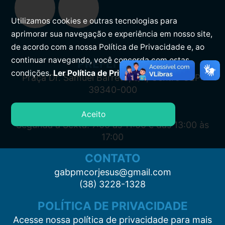
Utilizamos cookies e outras tecnologias para
aprimorar sua navegação e experiência em nosso site,
de acordo com a nossa Política de Privacidade e, ao
continuar navegando, você concorda com estas
PREFEITURA
condições.
Ler Política de Privacidade.
Praça Dr. Samuel Barreto, s/n, Centro CEP:
39340-000
ATENDIMENTO
Aceito
Segunda à Sexta: 7:00 às 11:00 e das 13:00 às
17:00
CONTATO
gabpmcorjesus@gmail.com
(38) 3228-1328
POLÍTICA DE PRIVACIDADE
Acesse nossa política de privacidade para mais