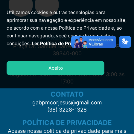
Utilizamos cookies e outras tecnologias para
aprimorar sua navegação e experiência em nosso site,
de acordo com a nossa Política de Privacidade e, ao
continuar navegando, você concorda com estas
PREFEITURA
condições.
Ler Política de Privacidade.
Praça Dr. Samuel Barreto, s/n, Centro CEP:
39340-000
ATENDIMENTO
Aceito
Segunda à Sexta: 7:00 às 11:00 e das 13:00 às
17:00
CONTATO
gabpmcorjesus@gmail.com
(38) 3228-1328
POLÍTICA DE PRIVACIDADE
Acesse nossa política de privacidade para mais