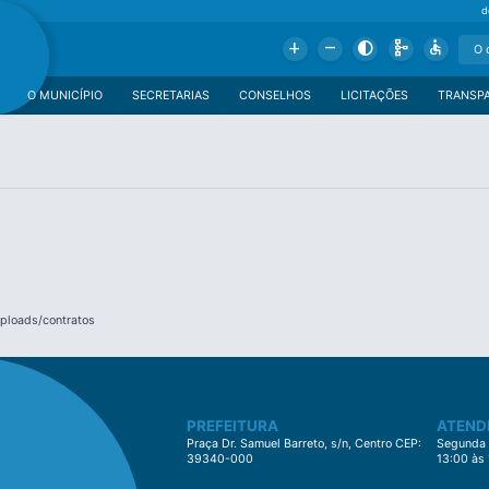
d
Add
Remove
Contrast
Schema
Accessible
O MUNICÍPIO
SECRETARIAS
CONSELHOS
LICITAÇÕES
TRANSP
uploads/contratos
PREFEITURA
ATEND
Praça Dr. Samuel Barreto, s/n, Centro CEP:
Segunda à
39340-000
13:00 às