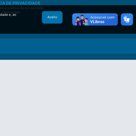
CA DE PRIVACIDADE
ssa política de privacidade
s informações.
idade e, ao
Aceito