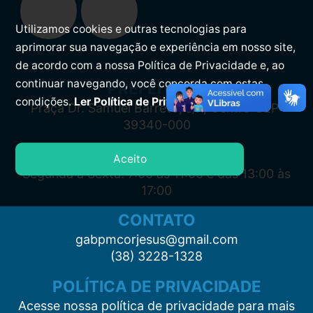
Utilizamos cookies e outras tecnologias para
aprimorar sua navegação e experiência em nosso site,
de acordo com a nossa Política de Privacidade e, ao
continuar navegando, você concorda com estas
PREFEITURA
condições.
Ler Política de Privacidade.
Praça Dr. Samuel Barreto, s/n, Centro CEP:
39340-000
ATENDIMENTO
Aceito
Segunda à Sexta: 7:00 às 11:00 e das 13:00 às
17:00
CONTATO
gabpmcorjesus@gmail.com
(38) 3228-1328
POLÍTICA DE PRIVACIDADE
Acesse nossa política de privacidade para mais