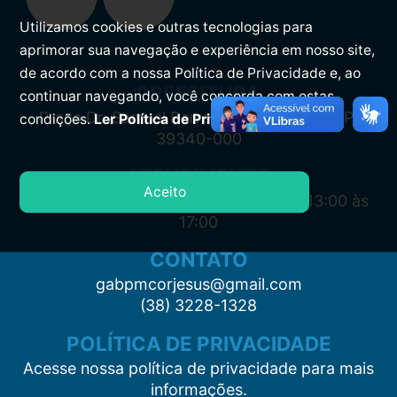
Utilizamos cookies e outras tecnologias para
aprimorar sua navegação e experiência em nosso site,
de acordo com a nossa Política de Privacidade e, ao
PREFEITURA
continuar navegando, você concorda com estas
Praça Dr. Samuel Barreto, s/n, Centro CEP:
condições.
Ler Política de Privacidade.
39340-000
ATENDIMENTO
Aceito
Segunda à Sexta: 7:00 às 11:00 e das 13:00 às
17:00
CONTATO
gabpmcorjesus@gmail.com
(38) 3228-1328
POLÍTICA DE PRIVACIDADE
Acesse nossa política de privacidade para mais
informações.