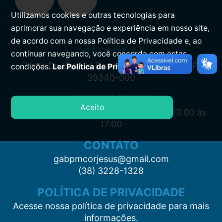
Utilizamos cookies e outras tecnologias para
aprimorar sua navegação e experiência em nosso site,
de acordo com a nossa Política de Privacidade e, ao
PREFEITURA
continuar navegando, você concorda com estas
Praça Dr. Samuel Barreto, s/n, Centro CEP:
condições.
Ler Política de Privacidade.
39340-000
ATENDIMENTO
Aceito
Segunda à Sexta: 7:00 às 11:00 e das 13:00 às
17:00
CONTATO
gabpmcorjesus@gmail.com
(38) 3228-1328
POLÍTICA DE PRIVACIDADE
Acesse nossa política de privacidade para mais
informações.