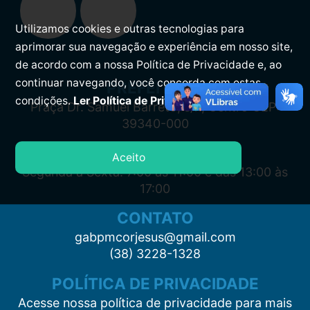
Utilizamos cookies e outras tecnologias para
aprimorar sua navegação e experiência em nosso site,
de acordo com a nossa Política de Privacidade e, ao
continuar navegando, você concorda com estas
PREFEITURA
condições.
Ler Política de Privacidade.
Praça Dr. Samuel Barreto, s/n, Centro CEP:
39340-000
ATENDIMENTO
Aceito
Segunda à Sexta: 7:00 às 11:00 e das 13:00 às
17:00
CONTATO
gabpmcorjesus@gmail.com
(38) 3228-1328
POLÍTICA DE PRIVACIDADE
Acesse nossa política de privacidade para mais