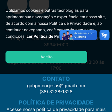
Utilizamos cookies e outras tecnologias para
aprimorar sua navegação e experiência em nosso site,
de acordo com a nossa Política de Privacidade e, ao
continuar navegando, você concorda com estas
PREFEITURA
condições.
Ler Política de Privacidade.
Praça Dr. Samuel Barreto, s/n, Centro CEP:
39340-000
ATENDIMENTO
Aceito
Segunda à Sexta: 7:00 às 11:00 e das 13:00 às
17:00
CONTATO
gabpmcorjesus@gmail.com
(38) 3228-1328
POLÍTICA DE PRIVACIDADE
Acesse nossa política de privacidade para mais