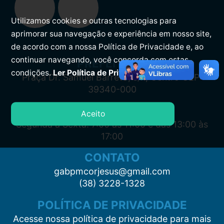
Utilizamos cookies e outras tecnologias para
aprimorar sua navegação e experiência em nosso site,
de acordo com a nossa Política de Privacidade e, ao
continuar navegando, você concorda com estas
PREFEITURA
condições.
Ler Política de Privacidade.
Praça Dr. Samuel Barreto, s/n, Centro CEP:
39340-000
ATENDIMENTO
Aceito
Segunda à Sexta: 7:00 às 11:00 e das 13:00 às
17:00
CONTATO
gabpmcorjesus@gmail.com
(38) 3228-1328
POLÍTICA DE PRIVACIDADE
Acesse nossa política de privacidade para mais