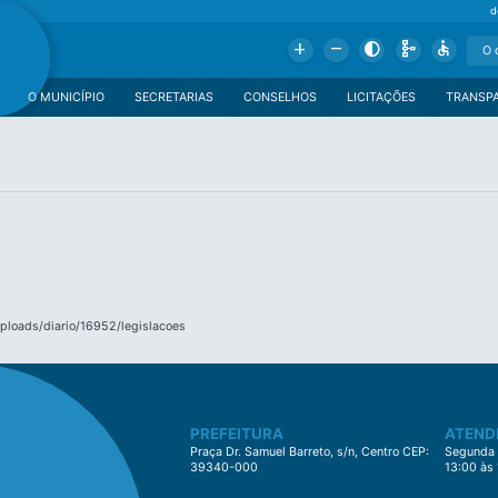
d
Add
Remove
Contrast
Schema
Accessible
O MUNICÍPIO
SECRETARIAS
CONSELHOS
LICITAÇÕES
TRANSP
uploads/diario/16952/legislacoes
PREFEITURA
ATEND
Praça Dr. Samuel Barreto, s/n, Centro CEP:
Segunda à
39340-000
13:00 às