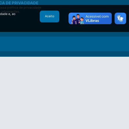
CA DE PRIVACIDADE
ssa política de privacidade
s informações.
idade e, ao
Aceito