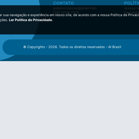
CONTATO
POLÍTI
gabpmcorjesus@gmail.com
Acesse no
(38) 3228-1328
para mai
ar sua navegação e experiência em nosso site, de acordo com a nossa Política de Privac
ições.
Ler Política de Privacidade.
© Copyrights - 2026. Todos os direitos reservados - AI Brazil