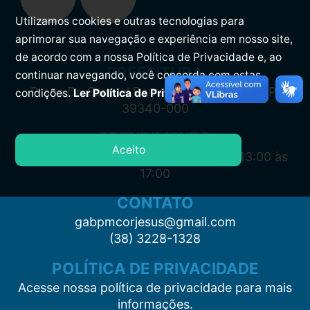
Utilizamos cookies e outras tecnologias para
aprimorar sua navegação e experiência em nosso site,
de acordo com a nossa Política de Privacidade e, ao
PREFEITURA
continuar navegando, você concorda com estas
Praça Dr. Samuel Barreto, s/n, Centro CEP:
condições.
Ler Política de Privacidade.
39340-000
ATENDIMENTO
Aceito
Segunda à Sexta: 7:00 às 11:00 e das 13:00 às
17:00
CONTATO
gabpmcorjesus@gmail.com
(38) 3228-1328
POLÍTICA DE PRIVACIDADE
Acesse nossa política de privacidade para mais
informações.