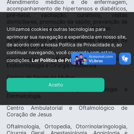
Atendimento médico e de enfermagem,
acompanhamento de hipertensos e diabéticos,
pré-natal, vacinação, curativos, visitas
domiciliares, promoção da saúde, prevenção de
doenças e acompanhamento das famílias
Utilizamos cookies e outras tecnologias para
aprimorar sua navegação e experiência em nosso site,
SESP – Serviço de Especialidades Médicas de
de acordo com a nossa Política de Privacidade e, ao
Coração de Jesus
continuar navegando, você concorda com estas
Cardiologia, Pediatria, Neurologia,
condições.
Ler Política de Privacidade.
Endocrinologia e Cirurgia Pediátrica
Centro de Saúde da Mulher
Aceito
Ginecologia, Fonoaudiologia, Psicologia e
Dermatologia
Centro Ambulatorial e Oftalmológico de
Coração de Jesus
Oftalmologia, Ortopedia, Otorrinolaringologia,
Cirurgia Geral, Anestesiologia, Angiologia e