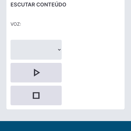
ESCUTAR CONTEÚDO
VOZ:
play_arrow
stop