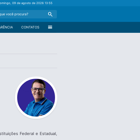
omingo, 09 de agosto de 2026
13:55
Search
menu
ARÊNCIA
CONTATOS
ituições Federal e Estadual,