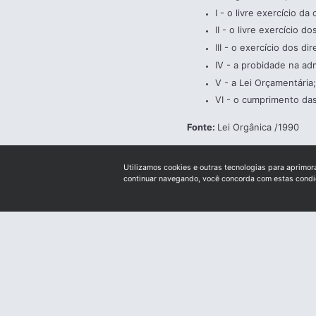
I - o livre exercício da
II - o livre exercício d
III - o exercício dos dir
IV - a probidade na ad
V - a Lei Orçamentária
VI - o cumprimento das 
Fonte
:
Lei Orgânica /1990
Utilizamos cookies e outras tecnologias para aprimor
continuar navegando, você concorda com estas cond