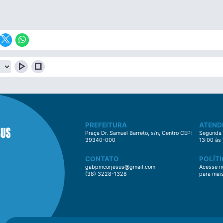
play_arrow
stop
PREFEITURA
ATEND
Praça Dr. Samuel Barreto, s/n, Centro CEP:
Segunda à
39340-000
13:00 às
CONTATO
POLÍTI
gabpmcorjesus@gmail.com
Acesse no
(38) 3228-1328
para mai