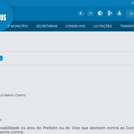
d
Add
Remove
Contrast
Schema
Accessible
O MUNICÍPIO
SECRETARIAS
CONSELHOS
LICITAÇÕES
TRANSP
o
s/n Bairro: Centro
:
sabilidade os atos do Prefeito ou do Vice que atentem contra as Const
mente contra: