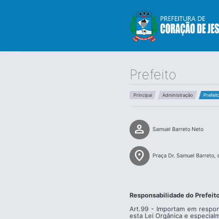
Prefeito
Principal
Administração
Prefeit
person
Samuel Barreto Neto
location_on
Praça Dr. Samuel Barreto, 
Responsabilidade do Prefeito
Art.99 - Importam em respon
esta Lei Orgânica e especial