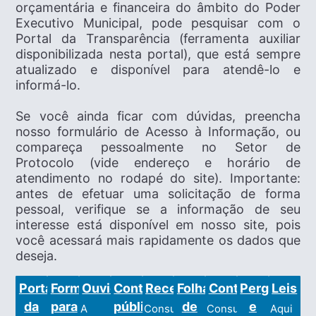
orçamentária e financeira do âmbito do Poder
Executivo Municipal, pode pesquisar com o
Portal da Transparência (ferramenta auxiliar
disponibilizada nesta portal), que está sempre
atualizado e disponível para atendê-lo e
informá-lo.
Se você ainda ficar com dúvidas, preencha
nosso formulário de Acesso à Informação, ou
compareça pessoalmente no Setor de
Protocolo (vide endereço e horário de
atendimento no rodapé do site). Importante:
antes de efetuar uma solicitação de forma
pessoal, verifique se a informação de seu
interesse está disponível em nosso site, pois
você acessará mais rapidamente os dados que
deseja.
Portal
Formulário
Ouvidoria
Contas
Receitas
Folha
Contratos
Perguntas
Leis
da
para
públicas
de
e
A
Consulte
Consulte
Aqui