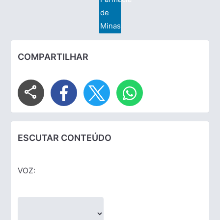
de
Minas
COMPARTILHAR
share
ESCUTAR CONTEÚDO
VOZ: