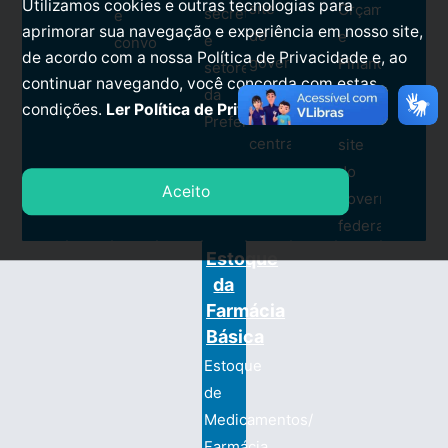
Utilizamos cookies e outras tecnologias para
site
Orçamentárias
secretarias
e
aprimorar sua navegação e experiência em nosso site,
do
e
e
convocações.
de acordo com a nossa Política de Privacidade e, ao
governo
Financeiras
setores
continuar navegando, você concorda com estas
no
diretamente
da
condições.
Ler Política de Privacidade.
planalto
no
Prefeitura.
central
site
do
Aceito
governo
federal.
Estoque
da
Farmácia
Básica
Estoque
de
Medicamentos/
Farmácia