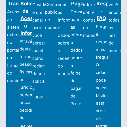
Transparência
Solicitação
Pagamento
Respostas
Contas
Ouvidoria
aqui
informações
você
de
-
Acesso
Consulte
pública
é um
as
sobre
encontra
Acesso
FAQ
ao
aqui
do
canal
informações
contratos
todas
à
Perguntas
sistema
as
município.
para
e
do
as
Informação
e
externo
informações
você
dados
município.
leis
Através
respostas
do
e
apresentar
sobre
do
deste
mais
portal
dados
manifestações
a
municípi
formulário,
frequentes.
da
sobre
como
receita
pessoas
O
transparência
a
reclamações,
do
físicas
cidadão
do
folha
denúncias,
município.
ou
pode
município.
de
solicitações
jurídicas
acessar
pagamento
e
podem
facilmente
da
sugestões.
encaminhar
esta
Prefeitura.
pedidos
área
de
na
acesso
tentativa