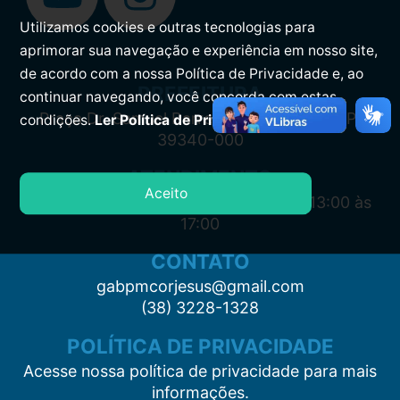
Utilizamos cookies e outras tecnologias para
aprimorar sua navegação e experiência em nosso site,
de acordo com a nossa Política de Privacidade e, ao
PREFEITURA
continuar navegando, você concorda com estas
Praça Dr. Samuel Barreto, s/n, Centro CEP:
condições.
Ler Política de Privacidade.
39340-000
ATENDIMENTO
Aceito
Segunda à Sexta: 7:00 às 11:00 e das 13:00 às
17:00
CONTATO
gabpmcorjesus@gmail.com
(38) 3228-1328
POLÍTICA DE PRIVACIDADE
Acesse nossa política de privacidade para mais
informações.