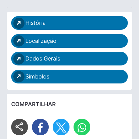
arrow_right_alt
História
arrow_right_alt
Localização
arrow_right_alt
Dados Gerais
arrow_right_alt
Símbolos
COMPARTILHAR
share