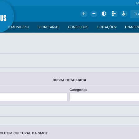
se
Add
Remove
Contrast
Schema
Accessible
O MUNICÍPIO
SECRETARIAS
CONSELHOS
LICITAÇÕES
TRANSP
BUSCA DETALHADA
Categorias
BOLETIM CULTURAL DA SMCT