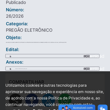
Publicado
Número:
26/2026
Categoria:
PREGÃO ELETRÔNICO
Objeto:
AQUISIÇÃO DE MEDICAMENTOS DESTINADOS A ATENDER AS NECESSIDADES DA FARMÁCIAL BÁSICA E DE ORDEM JUDICIAL, DESTE MUNICIPIO.
Edital:
Download
Anexos:
Download
2026-07-08-16-43-22-edital.pdf
COMPARTILHAR
Utilizamos cookies e outras tecnologias para
aprimorar sua navegação e experiência em nosso site,
share
de acordo com a nossa Política de Privacidade e, ao
continuar navegando, você concorda com estas