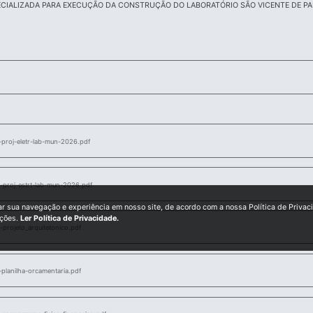
CIALIZADA PARA EXECUÇÃO DA CONSTRUÇÃO DO LABORATÓRIO SÃO VICENTE DE PA
roj-eletr-lab-mun-2026.pdf
proj-estrt-lab-mun-2026.pdf
ar sua navegação e experiência em nosso site, de acordo com a nossa Política de Privac
ições.
Ler Política de Privacidade.
rojeto_arquitetonico.pdf
lanilha-orcamentaria.pdf