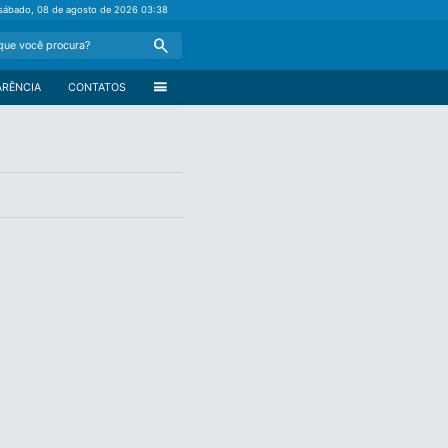
sábado, 08 de agosto de 2026
03:38
Search
menu
ARÊNCIA
CONTATOS