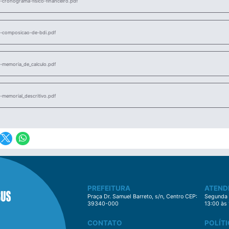
ronograma-fisico-financeiro.pdf
composicao-de-bdi.pdf
memoria_de_calculo.pdf
emorial_descritivo.pdf
PREFEITURA
ATEND
Praça Dr. Samuel Barreto, s/n, Centro CEP:
Segunda à
39340-000
13:00 às
CONTATO
POLÍTI