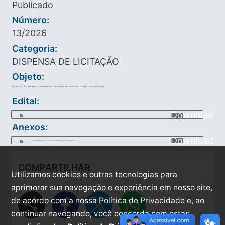
Publicado
Número:
13/2026
Categoria:
DISPENSA DE LICITAÇÃO
Objeto:
AQUISIÇÃO DE EQUIPAMENTOS DESTINADOS A ATENDER AS NECESSIDADES DA IAPAC, DESTE MUNICIPIO.
Edital:
Download
Anexos:
Download
2026-06-18-15-09-13-aviso-de-contratacao-direta-12.pdf
COMPARTILHAR
Utilizamos cookies e outras tecnologias para
aprimorar sua navegação e experiência em nosso site,
share
de acordo com a nossa Política de Privacidade e, ao
continuar navegando, você concorda com estas