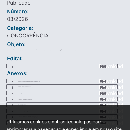
Publicado
Número:
03/2026
Categoria:
CONCORRÊNCIA
Objeto:
CONTRATAÇÃO DE EMPRESA ESPECIALIZADA PARA EXECUÇÃO DO REMANESCENTE DA OBRA DE CONSTRUÇÃO DE UNIDADE BÁSICA DE SAÚDE - UBS PORTE I.
Edital:
Download
Anexos:
Download
DOCUMENTO DE FORMALIZAÇÃO DE DEMANDA.pdf
Download
ESTUDO TÉCNICO PRELIMINAR .pdf
Download
EDITAL.pdf
Download
PLANILHA ORÇAMENTÁRIA.xlsx
Download
COMPOSIÇÃO BDI.pdf
Download
CRONOGRAMA_FISICO_FINANCEIRO.pdf
Download
MEMÓRIA DE CÁLCULO PORTE 1- MS_UBS_.pdf
Utilizamos cookies e outras tecnologias para
Download
RELATÓRIO TÉCNICO - MS_UBS PORTE 1.pdf
aprimorar sua navegação e experiência em nosso site,