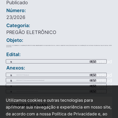
Publicado
Número:
23/2026
Categoria:
PREGÃO ELETRÔNICO
Objeto:
AQUISIÇÃO DE CÂMARAS DE CONSERVAÇÃO ESPECIFICA PARA ARMAZENAMENTO DE IMUNOBIOLÓGICOS, A FIM DE GARANTIR CONDIÇÕES ADEQUADAS DE CONSERVAÇÃO DAS VACINAS UTILIZADAS NA SALA DE VACINA, DESTE
MUNICIPIO.
Edital:
Download
Anexos:
Download
2026-05-26-07-57-18-edital.pdf
Download
2026-05-26-07-57-52-documento-de-formalizacao-de-demanda.pdf
Download
2026-05-26-07-57-54-edital.pdf
Download
2026-05-26-07-57-54-estudo-tecnico-preliminar.pdf
Utilizamos cookies e outras tecnologias para
COMPARTILHAR
aprimorar sua navegação e experiência em nosso site,
de acordo com a nossa Política de Privacidade e, ao