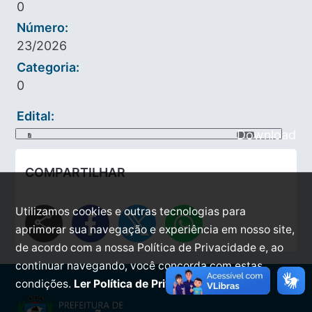
0
Número:
23/2026
Categoria:
0
Edital:
Download
COMPARTILHAR
Utilizamos cookies e outras tecnologias para
share
aprimorar sua navegação e experiência em nosso site,
de acordo com a nossa Política de Privacidade e, ao
continuar navegando, você concorda com estas
condições.
Ler Política de Privacidade.