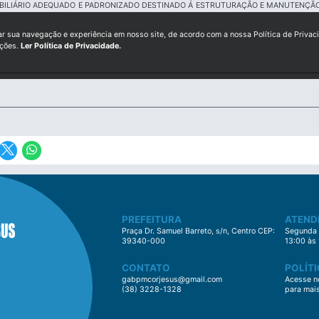
BILIÁRIO ADEQUADO E PADRONIZADO DESTINADO Á ESTRUTURAÇÃO E MANUTENÇÃO
ar sua navegação e experiência em nosso site, de acordo com a nossa Política de Privac
ições.
Ler Política de Privacidade.
PREFEITURA
ATEND
Praça Dr. Samuel Barreto, s/n, Centro CEP:
Segunda à
39340-000
13:00 às
CONTATO
POLÍTI
gabpmcorjesus@gmail.com
Acesse no
(38) 3228-1328
para mai