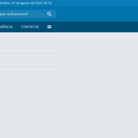
xta-feira, 07 de agosto de 2026
05:32
Search
menu
ARÊNCIA
CONTATOS