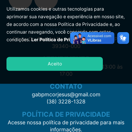
Utilizamos cookies e outras tecnologias para
aprimorar sua navegação e experiência em nosso site,
de acordo com a nossa Política de Privacidade e, ao
PREFEITURA
continuar navegando, você concorda com estas
Praça Dr. Samuel Barreto, s/n, Centro CEP:
condições.
Ler Política de Privacidade.
39340-000
ATENDIMENTO
Aceito
Segunda à Sexta: 7:00 às 11:00 e das 13:00 às
17:00
CONTATO
gabpmcorjesus@gmail.com
(38) 3228-1328
POLÍTICA DE PRIVACIDADE
Acesse nossa política de privacidade para mais
informações.