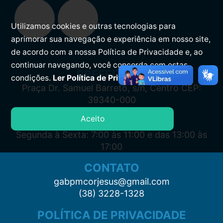
Utilizamos cookies e outras tecnologias para
aprimorar sua navegação e experiência em nosso site,
de acordo com a nossa Política de Privacidade e, ao
continuar navegando, você concorda com estas
PREFEITURA
condições.
Ler Política de Privacidade.
Praça Dr. Samuel Barreto, s/n, Centro CEP:
39340-000
Aceito
ATENDIMENTO
Segunda à Sexta: 7:00 às 11:00 e das 13:00 às
17:00
CONTATO
gabpmcorjesus@gmail.com
(38) 3228-1328
POLÍTICA DE PRIVACIDADE