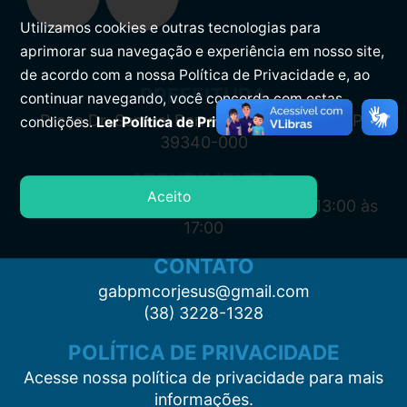
Utilizamos cookies e outras tecnologias para
aprimorar sua navegação e experiência em nosso site,
de acordo com a nossa Política de Privacidade e, ao
PREFEITURA
continuar navegando, você concorda com estas
Praça Dr. Samuel Barreto, s/n, Centro CEP:
condições.
Ler Política de Privacidade.
39340-000
ATENDIMENTO
Aceito
Segunda à Sexta: 7:00 às 11:00 e das 13:00 às
17:00
CONTATO
gabpmcorjesus@gmail.com
(38) 3228-1328
POLÍTICA DE PRIVACIDADE
Acesse nossa política de privacidade para mais
informações.