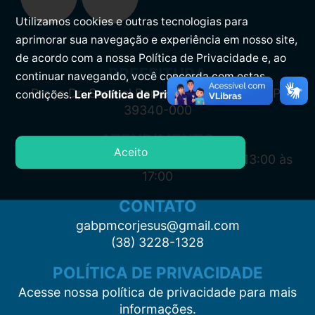
Utilizamos cookies e outras tecnologias para
aprimorar sua navegação e experiência em nosso site,
de acordo com a nossa Política de Privacidade e, ao
PREFEITURA
continuar navegando, você concorda com estas
Praça Dr. Samuel Barreto, s/n, Centro CEP:
condições.
Ler Política de Privacidade.
39340-000
ATENDIMENTO
Aceito
Segunda à Sexta: 7:00 às 11:00 e das 13:00 às
17:00
CONTATO
gabpmcorjesus@gmail.com
(38) 3228-1328
POLÍTICA DE PRIVACIDADE
Acesse nossa política de privacidade para mais
informações.