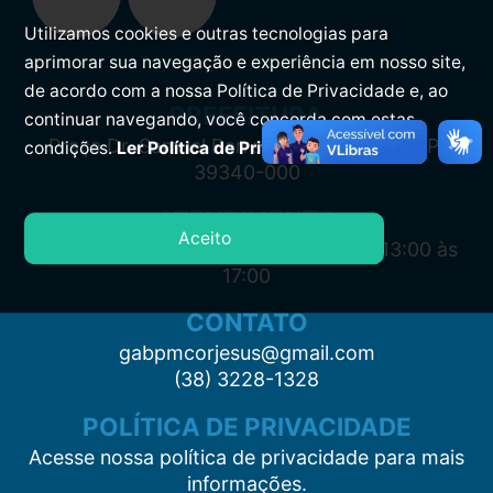
Utilizamos cookies e outras tecnologias para
aprimorar sua navegação e experiência em nosso site,
de acordo com a nossa Política de Privacidade e, ao
PREFEITURA
continuar navegando, você concorda com estas
Praça Dr. Samuel Barreto, s/n, Centro CEP:
condições.
Ler Política de Privacidade.
39340-000
ATENDIMENTO
Aceito
Segunda à Sexta: 7:00 às 11:00 e das 13:00 às
17:00
CONTATO
gabpmcorjesus@gmail.com
(38) 3228-1328
POLÍTICA DE PRIVACIDADE
Acesse nossa política de privacidade para mais
informações.