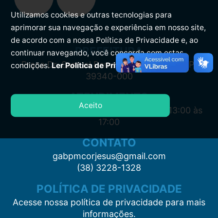
Utilizamos cookies e outras tecnologias para
aprimorar sua navegação e experiência em nosso site,
de acordo com a nossa Política de Privacidade e, ao
PREFEITURA
continuar navegando, você concorda com estas
Praça Dr. Samuel Barreto, s/n, Centro CEP:
condições.
Ler Política de Privacidade.
39340-000
ATENDIMENTO
Aceito
Segunda à Sexta: 7:00 às 11:00 e das 13:00 às
17:00
CONTATO
gabpmcorjesus@gmail.com
(38) 3228-1328
POLÍTICA DE PRIVACIDADE
Acesse nossa política de privacidade para mais
informações.