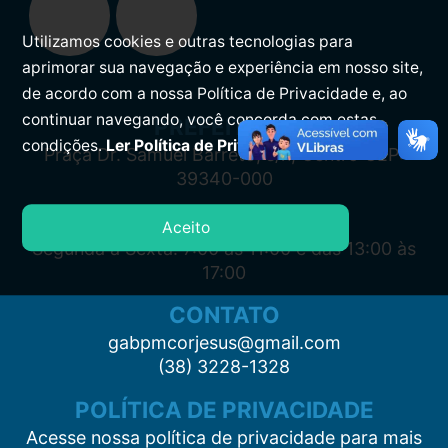
Utilizamos cookies e outras tecnologias para
aprimorar sua navegação e experiência em nosso site,
de acordo com a nossa Política de Privacidade e, ao
continuar navegando, você concorda com estas
PREFEITURA
condições.
Ler Política de Privacidade.
Praça Dr. Samuel Barreto, s/n, Centro CEP:
39340-000
ATENDIMENTO
Aceito
Segunda à Sexta: 7:00 às 11:00 e das 13:00 às
17:00
CONTATO
gabpmcorjesus@gmail.com
(38) 3228-1328
POLÍTICA DE PRIVACIDADE
Acesse nossa política de privacidade para mais