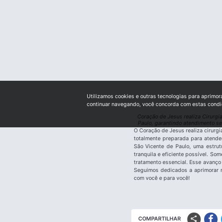
Utilizamos cookies e outras tecnologias para aprimor
continuar navegando, você concorda com estas cond
Coração de Jesus realiza Cirurgi
Paulo, garantindo atendimento se
O Coração de Jesus realiza cirurg
totalmente preparada para atende
São Vicente de Paulo, uma estrut
tranquila e eficiente possível. So
tratamento essencial. Esse avanço
Seguimos dedicados a aprimorar n
com você e para você!
share
COMPARTILHAR