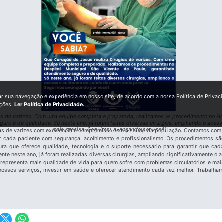
ar sua navegação e experiência em nosso site, de acordo com a nossa Política de Privac
ições.
Ler Política de Privacidade.
as de varizes. Com uma equipe completa e preparada, realizamos os procedimento no Ho
guro e de qualidade. Só neste ano, já foram feitas diversas cirurgias, ampliando o ace
mais precisa. Seguimos avançando por você!
ias de varizes com excelência e compromisso com a saúde da população. Contamos com
r cada paciente com segurança, acolhimento e profissionalismo. Os procedimentos são
ura que oferece qualidade, tecnologia e o suporte necessário para garantir que cad
mente neste ano, já foram realizadas diversas cirurgias, ampliando significativamente o
 representa mais qualidade de vida para quem sofre com problemas circulatórios e ma
ossos serviços, investir em saúde e oferecer atendimento cada vez melhor. Trabalham