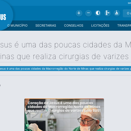
se
Add
Remove
Contrast
Schema
Accessible
O MUNICÍPIO
SECRETARIAS
CONSELHOS
LICITAÇÕES
TRANSP
sus é uma das poucas cidades da M
nas que realiza cirurgias de varizes
esus é uma das poucas cidades da Macrorregião do Norte de Minas que realiza cirurgias de varizes 
0